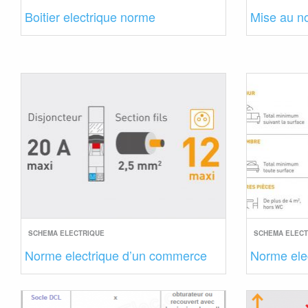
Boitier electrique norme
Mise au no
SCHEMA ELECTRIQUE
SCHEMA ELECT
Norme electrique d’un commerce
Norme ele