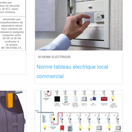
SCHEMA ELECTRIQUE
Norme tableau electrique local
commercial