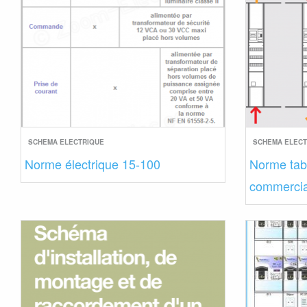
SCHEMA ELECTRIQUE
SCHEMA ELECT
Norme électrique 15-100
Norme tabl
commercia