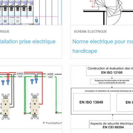
RIQUE
SCHEMA ELECTRIQUE
allation prise electrique
Norme electrique pour m
handicape