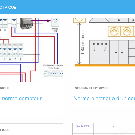
CTRIQUE
RIQUE
SCHEMA ELECTRIQUE
 norme compteur
Norme electrique d’un c
RIQUE