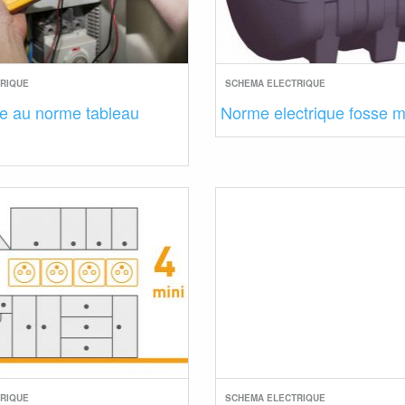
RIQUE
SCHEMA ELECTRIQUE
se au norme tableau
Norme electrique fosse 
RIQUE
SCHEMA ELECTRIQUE