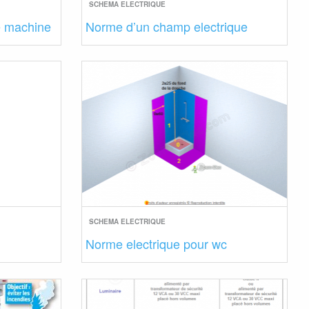
SCHEMA ELECTRIQUE
e machine
Norme d’un champ electrique
SCHEMA ELECTRIQUE
Norme electrique pour wc