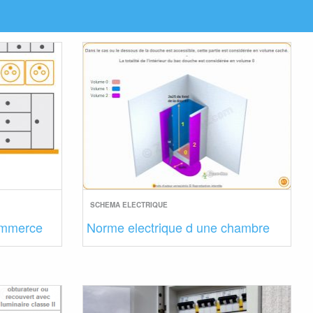
SCHEMA ELECTRIQUE
ommerce
Norme electrique d une chambre