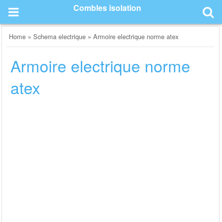
Skip
Combles isolation
to
content
Home
»
Schema electrique
»
Armoire electrique norme atex
Armoire electrique norme
atex