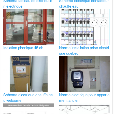
Schema tableau de distributio
Schéma électrique contacteur
n electrique
chauffe eau
Isolation phonique 45 db
Norme installation prise electri
que quebec
Schema electrique chauffe ea
Norme electrique pour apparte
u welcome
ment ancien