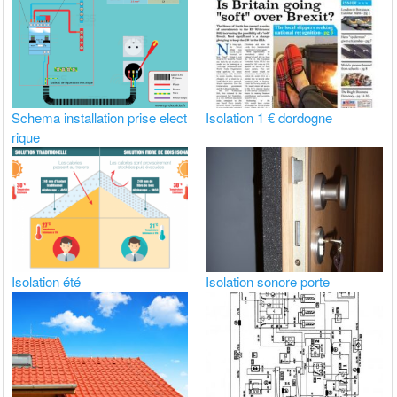
Schema installation prise elect
Isolation 1 € dordogne
rique
Isolation été
Isolation sonore porte