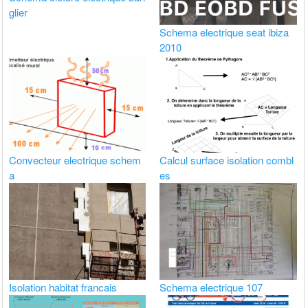
glier
Schema electrique seat ibiza
2010
Convecteur electrique schem
Calcul surface isolation combl
a
es
Isolation habitat francais
Schema electrique 107