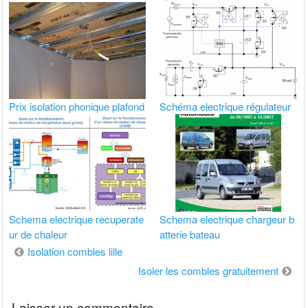
Prix isolation phonique plafond
Schéma electrique régulateur
Schema electrique recuperate
Schema electrique chargeur b
ur de chaleur
atterie bateau
Navigation
Isolation combles lille
de
Isoler les combles gratuitement
l’article
Laisser un commentaire