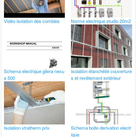
Vidéo isolation des combles
Norme electrique studio 20m2
Schema electrique gilera nexu
Isolation étanchéité couverture
s 500
s et revêtement extérieur
Isolation xtratherm prix
Schema boite derivation electr
ique