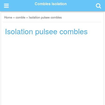
Skip
Combles isolation
to
content
Home
»
comble
»
Isolation pulsee combles
Isolation pulsee combles