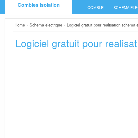
Skip
Combles isolation
COMBLE
SCHEMA ELE
to
content
Home
»
Schema electrique
»
Logiciel gratuit pour realisation schema 
Logiciel gratuit pour realis