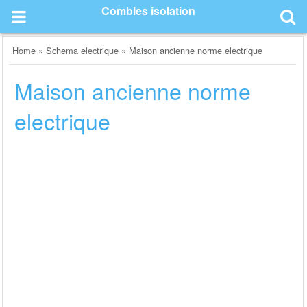
Skip
Combles isolation
to
content
Home
»
Schema electrique
»
Maison ancienne norme electrique
Maison ancienne norme
electrique