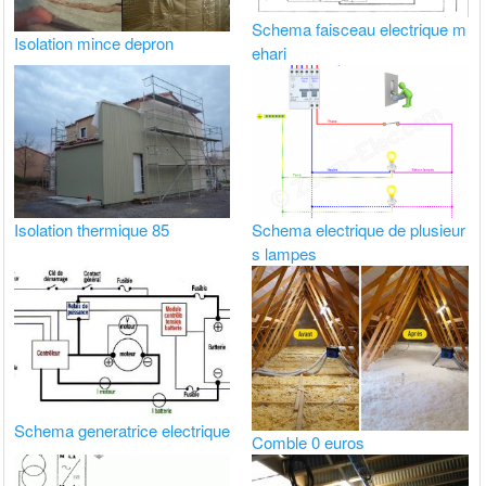
Schema faisceau electrique m
Isolation mince depron
ehari
Isolation thermique 85
Schema electrique de plusieur
s lampes
Schema generatrice electrique
Comble 0 euros