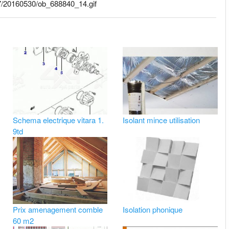
47/20160530/ob_688840_14.gif
Schema electrique vitara 1.
Isolant mince utilisation
9td
Prix amenagement comble
Isolation phonique
60 m2