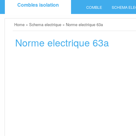
Skip
Combles isolation
COMBLE
SCHEMA ELE
to
content
Home
»
Schema electrique
»
Norme electrique 63a
Norme electrique 63a