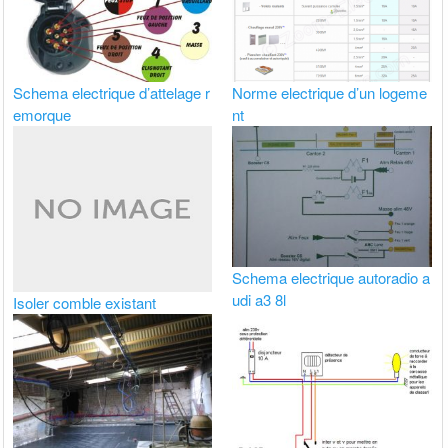
Schema electrique d’attelage r
Norme electrique d’un logeme
emorque
nt
Schema electrique autoradio a
udi a3 8l
Isoler comble existant