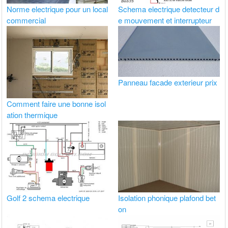
Norme electrique pour un local
Schema electrique detecteur d
commercial
e mouvement et interrupteur
Panneau facade exterieur prix
Comment faire une bonne isol
ation thermique
Golf 2 schema electrique
Isolation phonique plafond bet
on