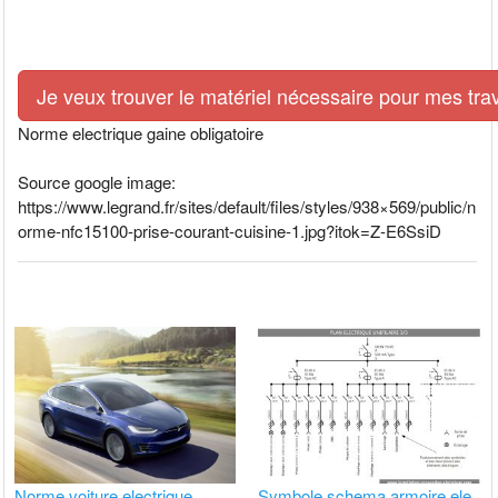
Je veux trouver le matériel nécessaire pour mes tra
Norme electrique gaine obligatoire
Source google image:
https://www.legrand.fr/sites/default/files/styles/938×569/public/n
orme-nfc15100-prise-courant-cuisine-1.jpg?itok=Z-E6SsiD
Norme voiture electrique
Symbole schema armoire ele