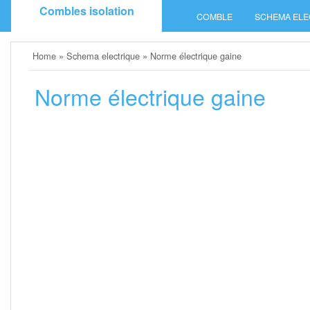
Skip
Combles isolation
COMBLE
SCHEMA ELE
to
content
Home
»
Schema electrique
»
Norme électrique gaine
Norme électrique gaine