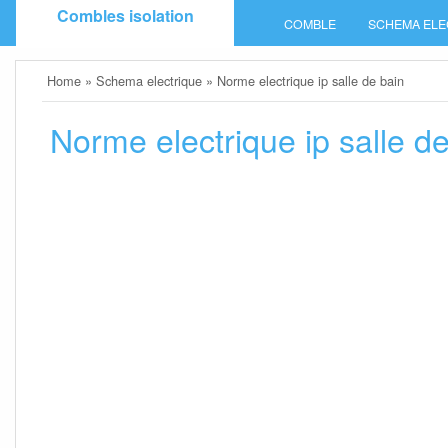
Skip
Combles isolation
COMBLE
SCHEMA ELE
to
content
Home
»
Schema electrique
»
Norme electrique ip salle de bain
Norme electrique ip salle d