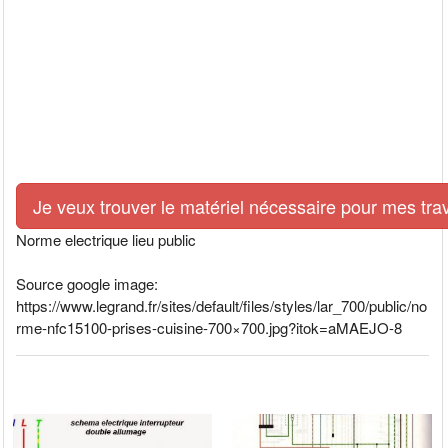
Je veux trouver le matériel nécessaire pour mes tra
Norme electrique lieu public
Source google image:
https://www.legrand.fr/sites/default/files/styles/lar_700/public/no
rme-nfc15100-prises-cuisine-700×700.jpg?itok=aMAEJO-8