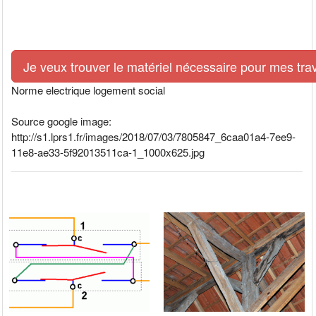
Je veux trouver le matériel nécessaire pour mes tra
Norme electrique logement social
Source google image:
http://s1.lprs1.fr/images/2018/07/03/7805847_6caa01a4-7ee9-
11e8-ae33-5f92013511ca-1_1000x625.jpg