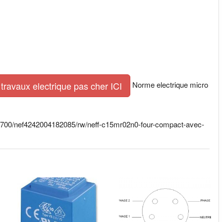
Norme electrique micro
travaux electrique pas cher ICI
00×700/nef4242004182085/rw/neff-c15mr02n0-four-compact-avec-