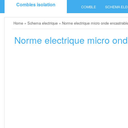
Skip
Combles isolation
COMBLE
SCHEMA ELE
to
content
Home
»
Schema electrique
»
Norme electrique micro onde encastrabl
Norme electrique micro ond