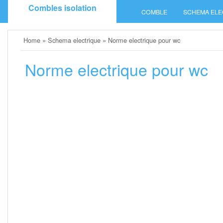
Skip
Combles isolation
COMBLE
SCHEMA ELE
to
content
Home
»
Schema electrique
»
Norme electrique pour wc
Norme electrique pour wc