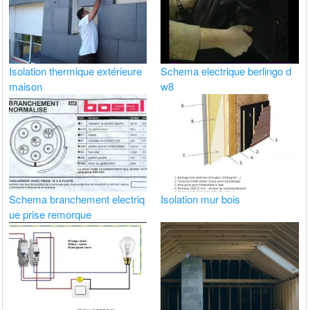
Isolation thermique extérieure
Schema electrique berlingo d
maison
w8
Schema branchement electriq
Isolation mur bois
ue prise remorque