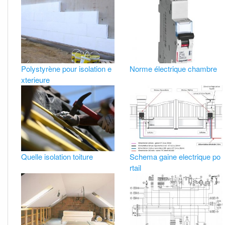
Polystyrène pour isolation e
Norme électrique chambre
xterieure
Quelle isolation toiture
Schema gaine electrique po
rtail