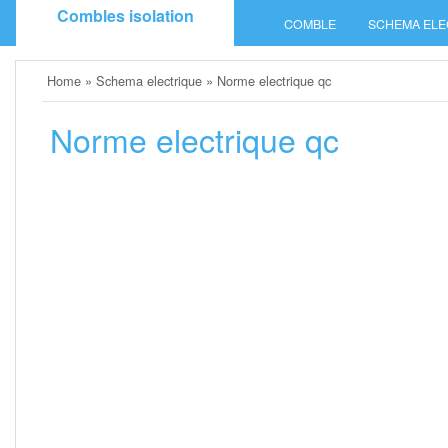
Skip
Combles isolation
COMBLE
SCHEMA ELE
to
content
Home
»
Schema electrique
»
Norme electrique qc
Norme electrique qc