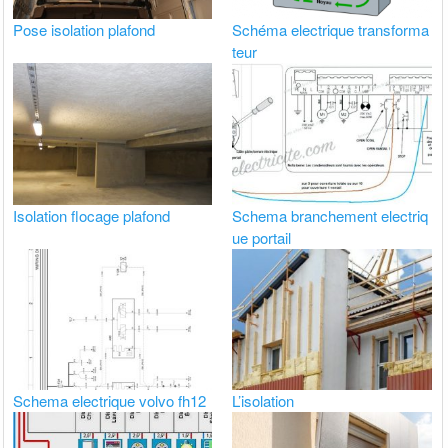
Pose isolation plafond
Schéma electrique transforma
teur
Isolation flocage plafond
Schema branchement electriq
ue portail
Schema electrique volvo fh12
L’isolation