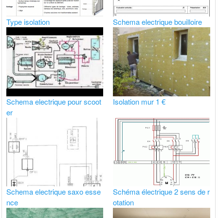
Type isolation
Schema electrique bouilloire
Schema electrique pour scoot
Isolation mur 1 €
er
Schema electrique saxo esse
Schéma électrique 2 sens de r
nce
otation