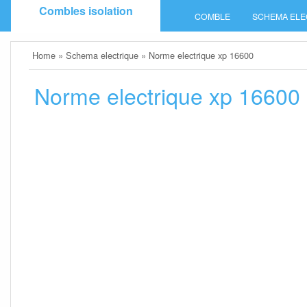
Skip
Combles isolation
COMBLE
SCHEMA ELE
to
content
Home
»
Schema electrique
»
Norme electrique xp 16600
Norme electrique xp 16600