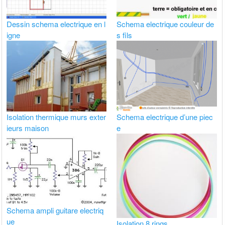
Dessin schema electrique en l
Schema electrique couleur de
igne
s fils
Isolation thermique murs exter
Schema electrique d’une piec
ieurs maison
e
Schema ampli guitare electriq
ue
Isolation 8 rings