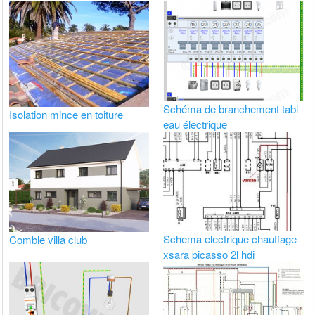
Schéma de branchement tabl
Isolation mince en toiture
eau électrique
Schema electrique chauffage
Comble villa club
xsara picasso 2l hdi