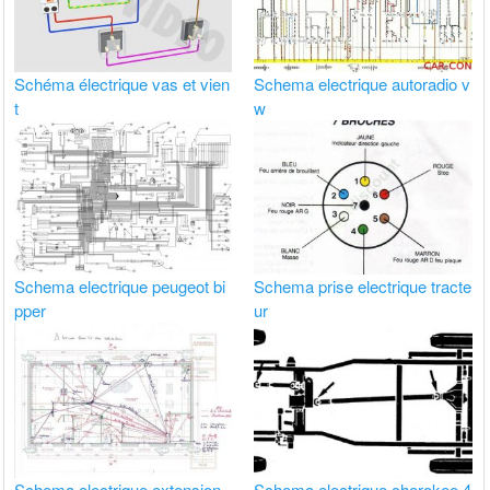
Schéma électrique vas et vien
Schema electrique autoradio v
t
w
Schema electrique peugeot bi
Schema prise electrique tracte
pper
ur
Schema electrique extension
Schema electrique cherokee 4