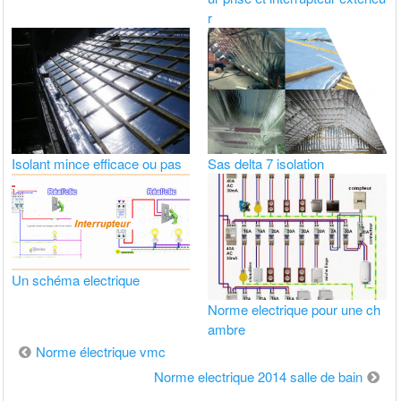
r
Isolant mince efficace ou pas
Sas delta 7 isolation
Un schéma electrique
Norme electrique pour une ch
ambre
Navigation
Norme électrique vmc
de
Norme electrique 2014 salle de bain
l’article