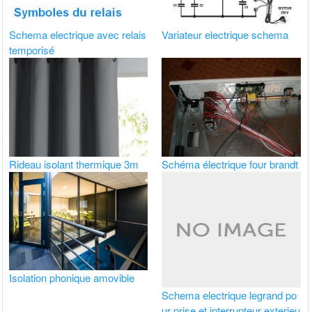
Schema electrique avec relais
Variateur electrique schema
temporisé
Rideau isolant thermique 3m
Schéma électrique four brandt
Isolation phonique amovible
Schema electrique legrand po
ur prise et interrupteur exterieu