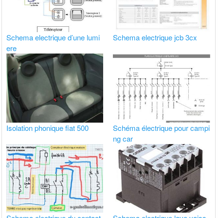
Schema electrique d’une lumi
Schema electrique jcb 3cx
ere
Isolation phonique fiat 500
Schéma électrique pour campi
ng car
Schema electrique du contact
Schema electrique lave vaiss