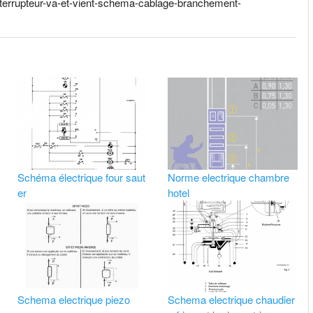
nterrupteur-va-et-vient-schema-cablage-branchement-
Schéma électrique four saut
Norme electrique chambre
er
hotel
Schema electrique piezo
Schema electrique chaudier