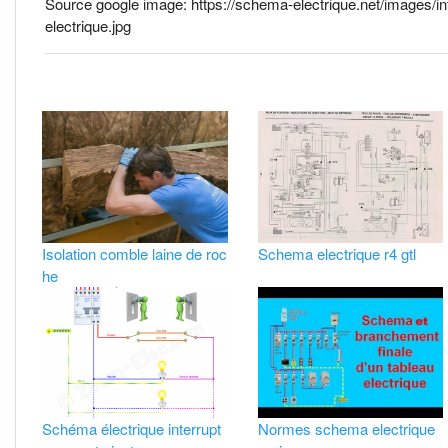
Source google image: https://schema-electrique.net/images/i
electrique.jpg
Isolation comble laine de roc
Schema electrique r4 gtl
he
Schéma électrique interrupt
Normes schema electrique