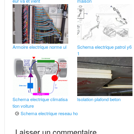
eur va et vient
maison
Armoire electrique norme ul
Schema electrique patrol y6
1
Schema electrique climatisa
Isolation plafond beton
tion voiture
Navigation
Schema electrique reseau ho
de
Laisser un commentaire