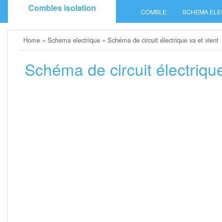
Skip
Combles isolation
COMBLE
SCHEMA ELE
to
content
Home
»
Schema electrique
»
Schéma de circuit électrique va et vient
Schéma de circuit électrique