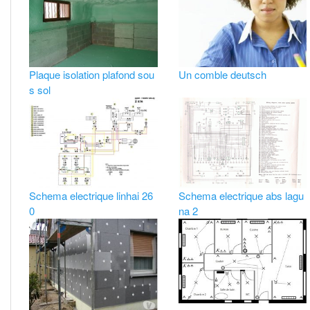
Plaque isolation plafond sou
Un comble deutsch
s sol
Schema electrique linhai 26
Schema electrique abs lagu
0
na 2