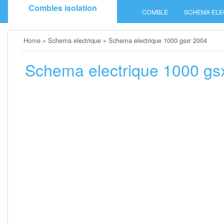
Skip
Combles isolation
COMBLE
SCHEMA ELE
to
content
Home
»
Schema electrique
»
Schema electrique 1000 gsxr 2004
Schema electrique 1000 gs