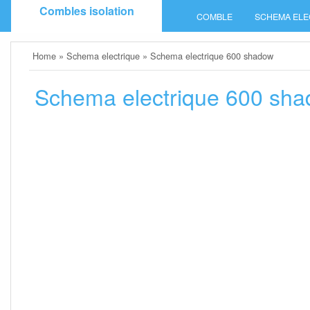
Skip
Combles isolation
COMBLE
SCHEMA ELE
to
content
Home
»
Schema electrique
»
Schema electrique 600 shadow
Schema electrique 600 sh