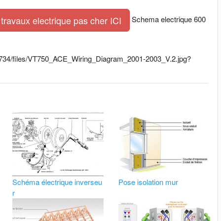
Schema electrique 600
travaux electrique pas cher ICI
7/8734/files/VT750_ACE_Wiring_Diagram_2001-2003_V.2.jpg?
Schéma électrique inverseu
Pose isolation mur
r