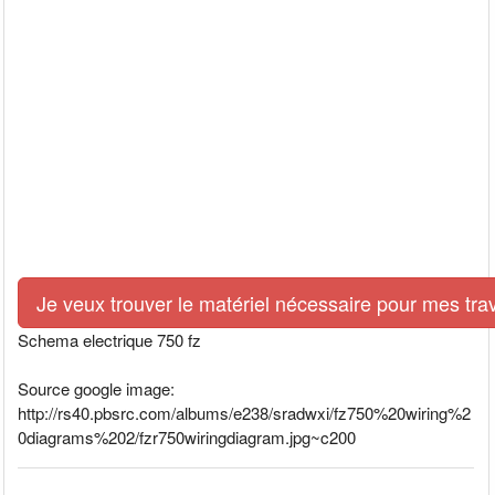
Je veux trouver le matériel nécessaire pour mes tra
Schema electrique 750 fz
Source google image:
http://rs40.pbsrc.com/albums/e238/sradwxi/fz750%20wiring%2
0diagrams%202/fzr750wiringdiagram.jpg~c200