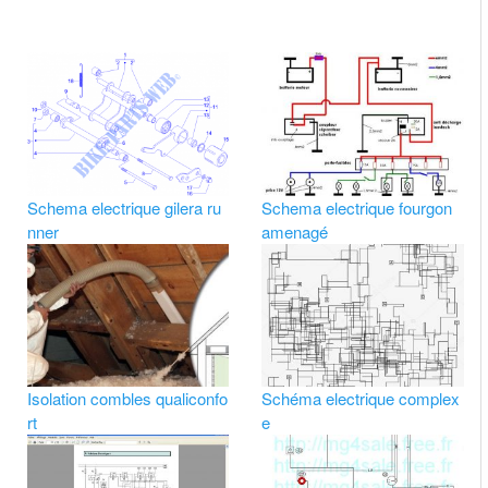
Schema electrique gilera ru
Schema electrique fourgon
nner
amenagé
Isolation combles qualiconfo
Schéma electrique complex
rt
e