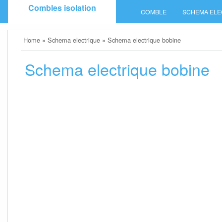
Skip
Combles isolation
COMBLE
SCHEMA ELE
to
content
Home
»
Schema electrique
»
Schema electrique bobine
Schema electrique bobine