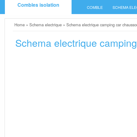
Skip
Combles isolation
COMBLE
SCHEMA ELE
to
content
Home
»
Schema electrique
»
Schema electrique camping car chausson
Schema electrique camping