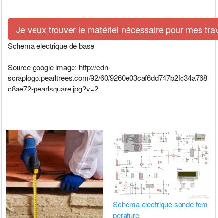
Je veux trouver le matériel nécessaire pour mes tra
Schema electrique de base
Source google image: http://cdn-
scraplogo.pearltrees.com/92/60/9260e03caf6dd747b2fc34a768
c8ae72-pearlsquare.jpg?v=2
Schema electrique sonde tem
perature