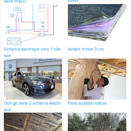
osch maxx7
Schema electrique vmc 1 vite
Isolant mince 3 cm
sse
Golf gti serie 2 schema electri
Faire isolation toiture
que