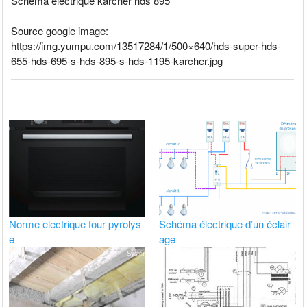
Schema electrique karcher hds 895
Source google image:
https://img.yumpu.com/13517284/1/500×640/hds-super-hds-
655-hds-695-s-hds-895-s-hds-1195-karcher.jpg
Norme electrique four pyrolys
Schéma électrique d’un éclair
e
age