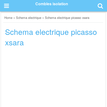
Skip
Combles isolation
to
content
Home
»
Schema electrique
»
Schema electrique picasso xsara
Schema electrique picasso
xsara