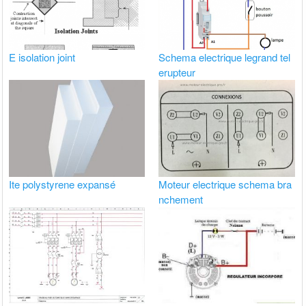
E isolation joint
Schema electrique legrand tel
erupteur
Ite polystyrene expansé
Moteur electrique schema bra
nchement