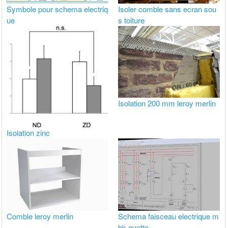
Symbole pour schema electriq
Isoler comble sans ecran sou
ue
s toiture
Isolation 200 mm leroy merlin
Isolation zinc
Comble leroy merlin
Schema faisceau electrique m
bk ovetto