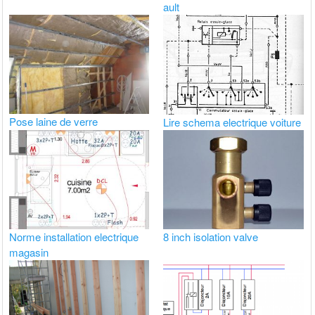
ault
Pose laine de verre
Lire schema electrique voiture
Norme installation electrique
8 inch isolation valve
magasin