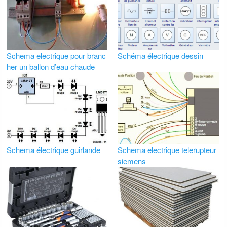
Schema electrique pour branc
Schéma électrique dessin
her un ballon d’eau chaude
Schema électrique guirlande
Schema electrique telerupteur
siemens