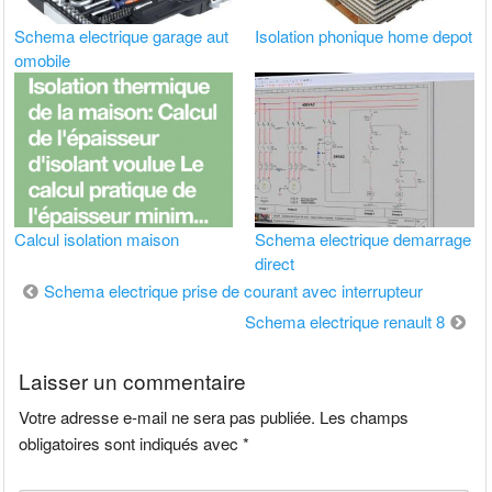
Schema electrique garage aut
Isolation phonique home depot
omobile
Calcul isolation maison
Schema electrique demarrage
direct
Navigation
Schema electrique prise de courant avec interrupteur
de
Schema electrique renault 8
l’article
Laisser un commentaire
Votre adresse e-mail ne sera pas publiée.
Les champs
obligatoires sont indiqués avec
*