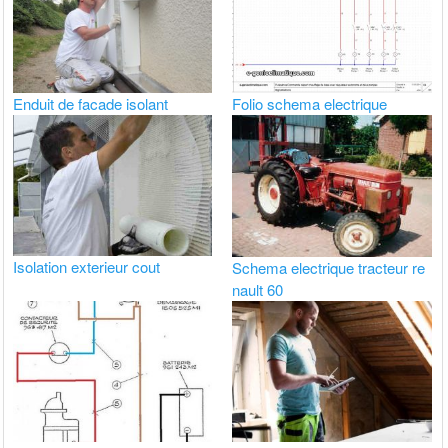
Enduit de facade isolant
Folio schema electrique
Isolation exterieur cout
Schema electrique tracteur re
nault 60