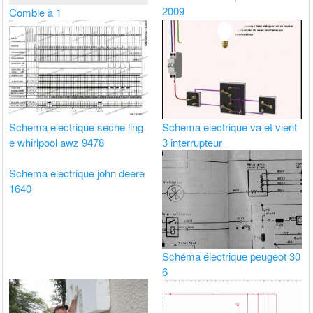
2009
Comble à 1
Schema electrique seche ling
Schema electrique va et vient
e whirlpool awz 9478
3 interrupteur
Schema electrique john deere
1640
Schéma électrique peugeot 30
6