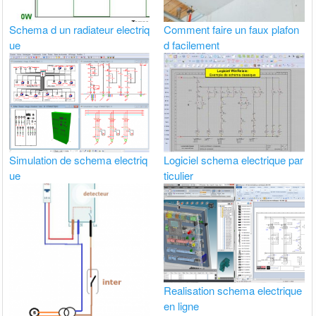
Schema d un radiateur electriq
Comment faire un faux plafon
ue
d facilement
Simulation de schema electriq
Logiciel schema electrique par
ue
ticulier
Realisation schema electrique
en ligne