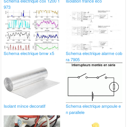
Schema electrique cox 1200 1
Isolation france eco
973
Schema electrique bmw x5
Schema electrique alarme cob
ra 7905
Isolant mince decoratif
Schema electrique ampoule e
n parallele