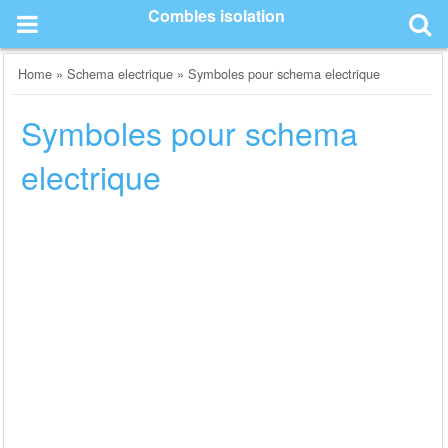
Skip
Combles isolation
to
content
Home
»
Schema electrique
»
Symboles pour schema electrique
Symboles pour schema
electrique