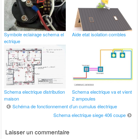
Symbole eclairage schema el
Aide etat isolation combles
ectrique
Schema electrique distribution
Schema electrique va et vient
maison
2 ampoules
Navigation
Schéma de fonctionnement d’un cumulus électrique
de
Schema electrique siege 406 coupe
l’article
Laisser un commentaire