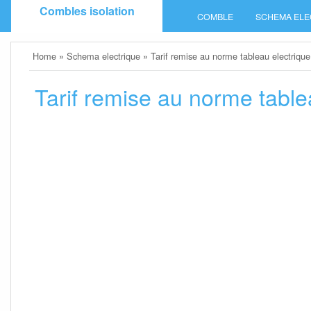
Skip
Combles isolation
COMBLE
SCHEMA ELE
to
content
Home
»
Schema electrique
»
Tarif remise au norme tableau electrique
Tarif remise au norme table