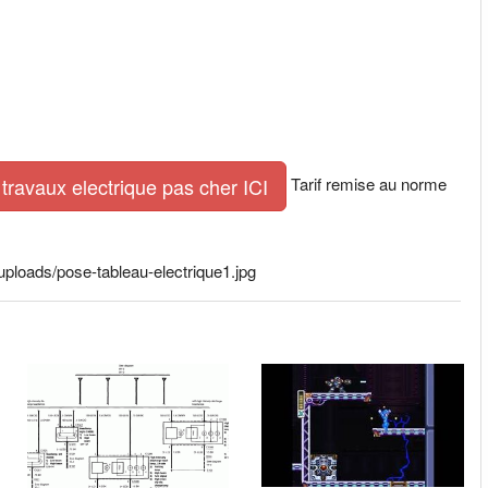
Tarif remise au norme
travaux electrique pas cher ICI
ploads/pose-tableau-electrique1.jpg