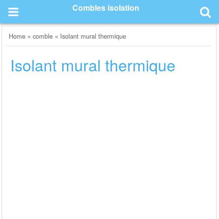
Skip
Combles isolation
to
content
Home
»
comble
»
Isolant mural thermique
Isolant mural thermique