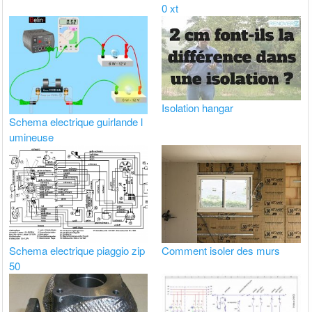
0 xt
Isolation hangar
Schema electrique guirlande l
umineuse
Schema electrique piaggio zip
Comment isoler des murs
50