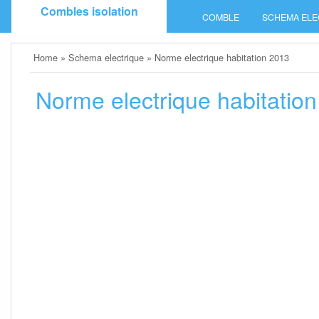
Skip
Combles isolation
COMBLE
SCHEMA ELE
to
content
Home
»
Schema electrique
»
Norme electrique habitation 2013
Norme electrique habitatio