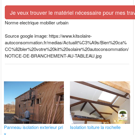
Je veux trouver le matériel nécessaire pour mes tra
Norme electrique mobilier urbain
Source google image: https://www.kitsolaire-
autoconsommation.fr/medias/Actualit%C3%A9s/Bien%20ca%
CC%82bler%20votre%20kit%20solaire%20autoconsommation/
NOTICE-DE-BRANCHEMENT-AU-TABLEAU.jpg
Panneau isolation exterieur pri
Isolation toiture la rochelle
x