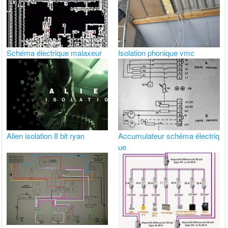
Schéma électrique malaxeur
Isolation phonique vmc
Alien isolation 8 bit ryan
Accumulateur schéma électriq
ue