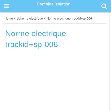
Skip
Combles isolation
to
content
Home
»
Schema electrique
»
Norme electrique trackid=sp-006
Norme electrique
trackid=sp-006