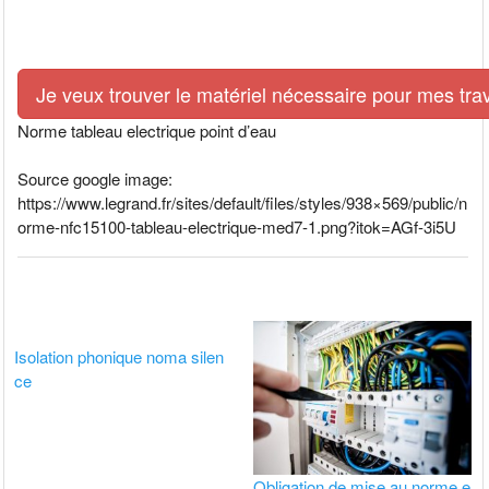
Je veux trouver le matériel nécessaire pour mes tra
Norme tableau electrique point d’eau
Source google image:
https://www.legrand.fr/sites/default/files/styles/938×569/public/n
orme-nfc15100-tableau-electrique-med7-1.png?itok=AGf-3i5U
Isolation phonique noma silen
ce
Obligation de mise au norme e