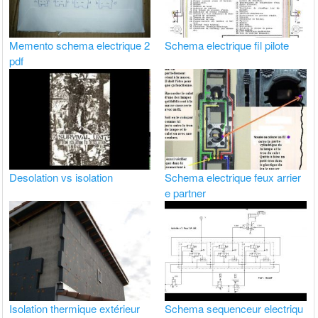
Memento schema electrique 2
Schema electrique fil pilote
pdf
Desolation vs isolation
Schema electrique feux arrier
e partner
Isolation thermique extérieur
Schema sequenceur electriqu